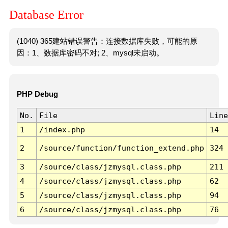
Database Error
(1040) 365建站错误警告：连接数据库失败，可能的原
因：1、数据库密码不对; 2、mysql未启动。
PHP Debug
No.
File
Line
1
/index.php
14
2
/source/function/function_extend.php
324
3
/source/class/jzmysql.class.php
211
4
/source/class/jzmysql.class.php
62
5
/source/class/jzmysql.class.php
94
6
/source/class/jzmysql.class.php
76