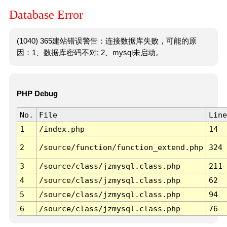
Database Error
(1040) 365建站错误警告：连接数据库失败，可能的原
因：1、数据库密码不对; 2、mysql未启动。
PHP Debug
No.
File
Line
1
/index.php
14
2
/source/function/function_extend.php
324
3
/source/class/jzmysql.class.php
211
4
/source/class/jzmysql.class.php
62
5
/source/class/jzmysql.class.php
94
6
/source/class/jzmysql.class.php
76