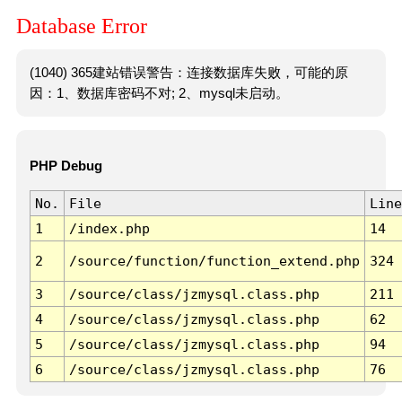
Database Error
(1040) 365建站错误警告：连接数据库失败，可能的原
因：1、数据库密码不对; 2、mysql未启动。
PHP Debug
No.
File
Line
1
/index.php
14
2
/source/function/function_extend.php
324
3
/source/class/jzmysql.class.php
211
4
/source/class/jzmysql.class.php
62
5
/source/class/jzmysql.class.php
94
6
/source/class/jzmysql.class.php
76