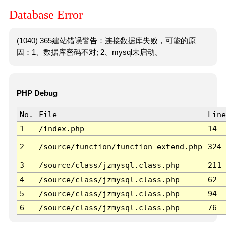
Database Error
(1040) 365建站错误警告：连接数据库失败，可能的原
因：1、数据库密码不对; 2、mysql未启动。
PHP Debug
No.
File
Line
1
/index.php
14
2
/source/function/function_extend.php
324
3
/source/class/jzmysql.class.php
211
4
/source/class/jzmysql.class.php
62
5
/source/class/jzmysql.class.php
94
6
/source/class/jzmysql.class.php
76