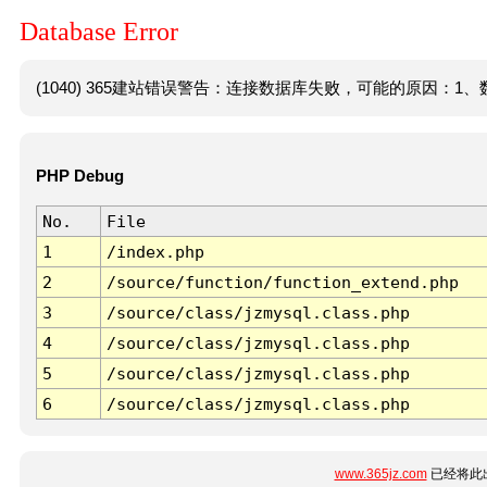
Database Error
(1040) 365建站错误警告：连接数据库失败，可能的原因：1、数
PHP Debug
No.
File
1
/index.php
2
/source/function/function_extend.php
3
/source/class/jzmysql.class.php
4
/source/class/jzmysql.class.php
5
/source/class/jzmysql.class.php
6
/source/class/jzmysql.class.php
www.365jz.com
已经将此