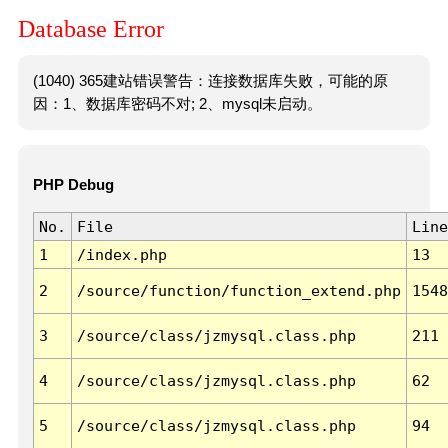
Database Error
(1040) 365建站错误警告：连接数据库失败，可能的原
因：1、数据库密码不对; 2、mysql未启动。
PHP Debug
No.
File
Line
1
/index.php
13
2
/source/function/function_extend.php
1548
3
/source/class/jzmysql.class.php
211
4
/source/class/jzmysql.class.php
62
5
/source/class/jzmysql.class.php
94